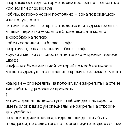
-верхнюю одежду, которую носим постоянно — открытые
крючки или блок шкафа
-обувь, которую носим постоянно — зона под сидушкой
и на полу в лотке
-ключи, мелочь — открытая полочка или выдвижной ящик
-шапки, перчатки — можно в блоке шкафа, а можно
в коробках на полках
-обувь сезонная — в блоке шкафа
-верхняя одежда сезонная — блок шкафа
-сумки и мешки для спорта и не только — крючки в блоке
шкафа
-пуф — удобнее выкатной, который по необходимости
можно выдвинуть, а в остальное время не занимает места
-вайфай — определить на полочку или закрепить на стене
(не забыть туда розетки провести
)
-кто-то хранит пылесос тут и швабры- для них хорошо
иметь блок в шкафу и специальные закрепы на створке,
для удобства
-велосипед или коляска, в идеале они должны быть
в кладовой, но если этого нет-организуйте подвес для них