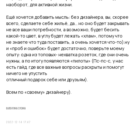
наоборот, для активной жизни.
Ещё хочется добавить мысль: без дизайнера, вы, скорее
всего, сделаете себе жильё, да… но оно будет закрывать
не все ваши потребности, а возможно, будет бесить
какой-то цвет, в углу будет лежать «хлам», потому что
не знаете что туда поставить, а очень хочется что-то).ну
и «проб и ошибок» будет достаточно, поверьте моему
опыту: одна из топовых- нехватка розеток, где они очень
нужны, а по итогу появляются «пилоты» (Пс-пс-с, у нас
есть гайд, где все важные вопросы раскрыты и помогут
ничего не упустить
отлич
ный подарок себе или друзьям).
Всем по
«своему» дизайнеру).
Валентина Сусина
2022-12-14 17:47