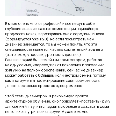
В мире очень много профессий и все несут в себе
глубокие знания и важные компетенции, «дизайнер»
профессия новая, зарождалась она с середины 19 века
(формируется уже в 20), но если посмотреть чем
дизайнер занимается, то мы можем понять, что эта
специальность является частью компетенций зодчего
(а это, между прочим, древность древняя).
Раньше зодчий был семейным архитектором, работал
на одну семью, «переходил» от поколения к поколению,
жил у них на полном обеспечении, сейчас же дизайнер
может работать с бОльшим количеством семей, потому
как инструменты проектирования дают возможность
делать несколько проектов одновременно.
Чтоб стать дизайнером, я рекомендую пройти
архитектурное обучение, оно позволяет «поставить» руку
для скетчей, научиться думать в объёме и создавать дома
не только внутри, но и снаружи. А далее можно,