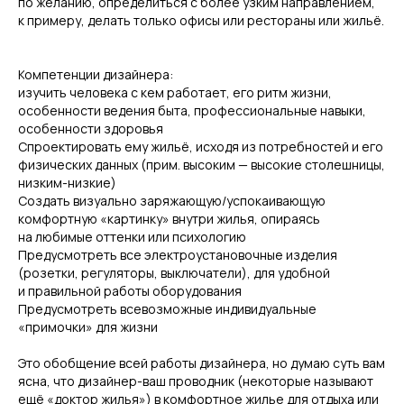
по желанию, определиться с более узким направлением,
к примеру, делать только офисы или рестораны или жильё.
К
омпетенции дизайнера:
из
учить человека с кем работает, его ритм жизни,
особенности ведения быта, профессиональные навыки,
особенности здоровья
Спр
оектировать ему жильё, исходя из потребностей и его
физических данных (прим. высоким — высокие столешницы,
низким-низкие)
Созд
ать визуально заряжающую/успокаивающую
комфортную «картинку» внутри жилья, опираясь
на любимые оттенки или психологию
Преду
смотреть все электроустановочные изделия
(розетки, регуляторы, выключатели), для удобной
и правильной работы оборудования
Предус
мотреть всевозможные индивидуальные
«примочки» для жизни
Это обобщение всей работы дизайнера, но думаю суть вам
ясна, что дизайнер-ваш проводник (некоторые называют
ещё «доктор жилья») в комфортное жилье для отдыха или